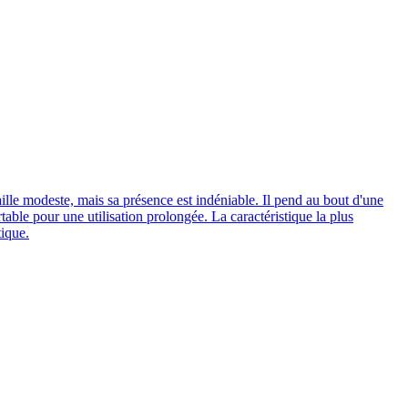
aille modeste, mais sa présence est indéniable. Il pend au bout d'une
able pour une utilisation prolongée. La caractéristique la plus
tique.