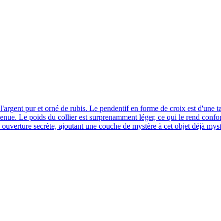
l'argent pur et orné de rubis. Le pendentif en forme de croix est d'une t
enue. Le poids du collier est surprenamment léger, ce qui le rend confort
ite ouverture secrète, ajoutant une couche de mystère à cet objet déjà mys