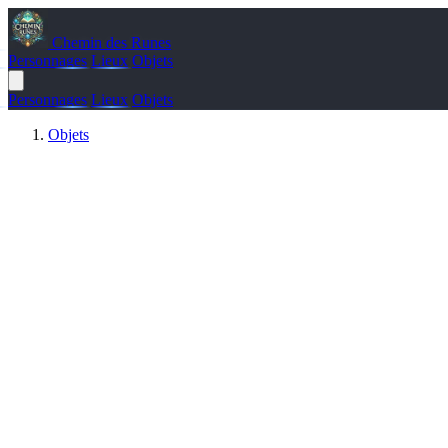
Chemin des Runes
Personnages
Lieux
Objets
Personnages
Lieux
Objets
Objets