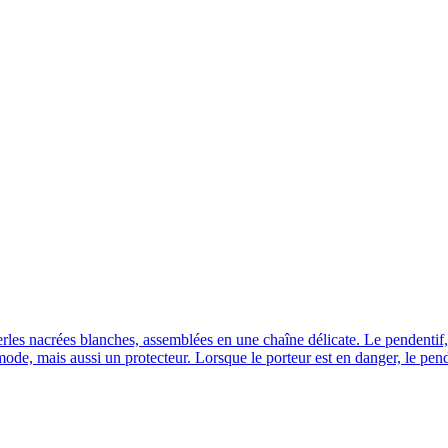
rles nacrées blanches, assemblées en une chaîne délicate. Le pendentif,
mode, mais aussi un protecteur. Lorsque le porteur est en danger, le pend