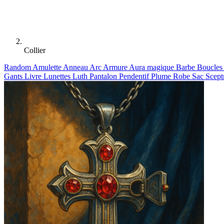
Collier
Random
Amulette
Anneau
Arc
Armure
Aura magique
Barbe
Boucles 
Gants
Livre
Lunettes
Luth
Pantalon
Pendentif
Plume
Robe
Sac
Scept