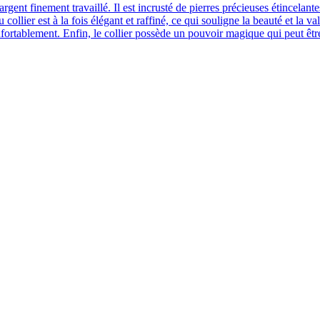
'argent finement travaillé. Il est incrusté de pierres précieuses étincela
u collier est à la fois élégant et raffiné, ce qui souligne la beauté et la v
confortablement. Enfin, le collier possède un pouvoir magique qui peut être 