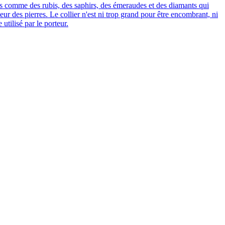
ntes comme des rubis, des saphirs, des émeraudes et des diamants qui
aleur des pierres. Le collier n'est ni trop grand pour être encombrant, ni
utilisé par le porteur.