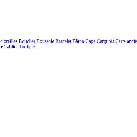
d'oreilles
Bouclier
Boussole
Bracelet
Bâton
Cape
Carquois
Carte anci
re
Tablier
Tunique