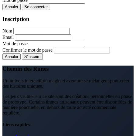
Mot de passe
Annuler
Se connecter
Inscription
Nom
Email
Mot de passe
Confirmer le mot de passe
Annuler
S'inscrire
Chemin des Runes
Un univers interactif où magie et aventure se mélangent pour créer
des histoires uniques.
Les jeux visibles sur ce site sont des créations personnelles en phase
de prototype. Certains tirages artisanaux peuvent être disponibles de
manière ponctuelle, en dehors de toute activité commerciale
régulière.
Liens rapides