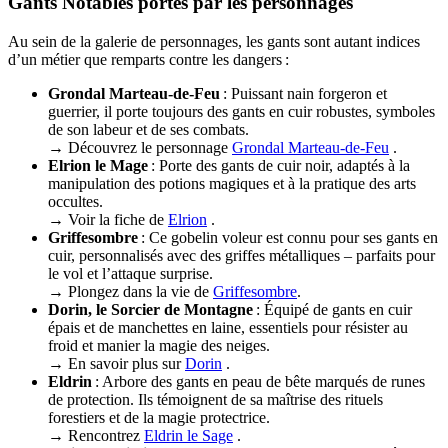
Gants Notables portés par les personnages
Au sein de la galerie de personnages, les gants sont autant indices
d’un métier que remparts contre les dangers :
Grondal Marteau-de-Feu
: Puissant nain forgeron et
guerrier, il porte toujours des gants en cuir robustes, symboles
de son labeur et de ses combats.
→ Découvrez le personnage
Grondal Marteau-de-Feu
.
Elrion le Mage
: Porte des gants de cuir noir, adaptés à la
manipulation des potions magiques et à la pratique des arts
occultes.
→ Voir la fiche de
Elrion
.
Griffesombre
: Ce gobelin voleur est connu pour ses gants en
cuir, personnalisés avec des griffes métalliques – parfaits pour
le vol et l’attaque surprise.
→ Plongez dans la vie de
Griffesombre
.
Dorin, le Sorcier de Montagne
: Équipé de gants en cuir
épais et de manchettes en laine, essentiels pour résister au
froid et manier la magie des neiges.
→ En savoir plus sur
Dorin
.
Eldrin
: Arbore des gants en peau de bête marqués de runes
de protection. Ils témoignent de sa maîtrise des rituels
forestiers et de la magie protectrice.
→ Rencontrez
Eldrin le Sage
.