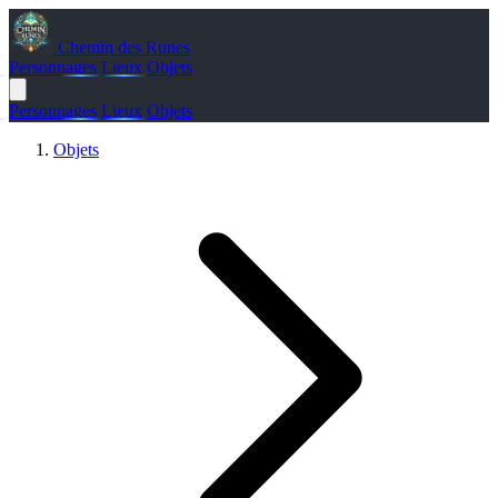
Chemin des Runes
Personnages
Lieux
Objets
Personnages
Lieux
Objets
Objets