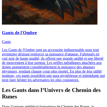
Gants de l'Ombre
Gants
Les Gants de l'Ombre sont un accessoire indispensable pour tout
aventurier désirant renforcer sa puissance d'attaque. Fabriqués en
cuir noir de haute qualité, ils offrent une grande agilité et une liberté
de mouvement à leur porteur. Les griffes métalliques attachées aux
doigts augmentent considérablement la puissance des attaques
physiques, rendant chaque coup plus mortel. En plus de leur utilité
pratique, ces gants possèdent une aura mystérieuse et intimidante qui
peut faire hésiter les adversaires les plus courageux.
Les Gants dans l’Univers de Chemin des
Runes
Dans l’univers médiéval fantastique de Chemin des Runes, la