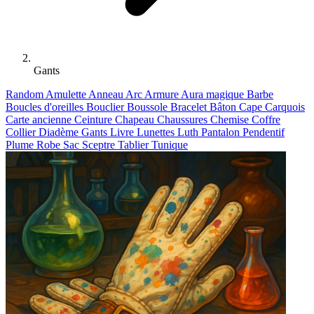
Gants
Random
Amulette
Anneau
Arc
Armure
Aura magique
Barbe
Boucles d'oreilles
Bouclier
Boussole
Bracelet
Bâton
Cape
Carquois
Carte ancienne
Ceinture
Chapeau
Chaussures
Chemise
Coffre
Collier
Diadème
Gants
Livre
Lunettes
Luth
Pantalon
Pendentif
Plume
Robe
Sac
Sceptre
Tablier
Tunique