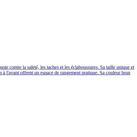
te contre la saleté, les taches et les éclaboussures. Sa taille unique et
s à l'avant offrent un espace de rangement pratique. Sa couleur brun