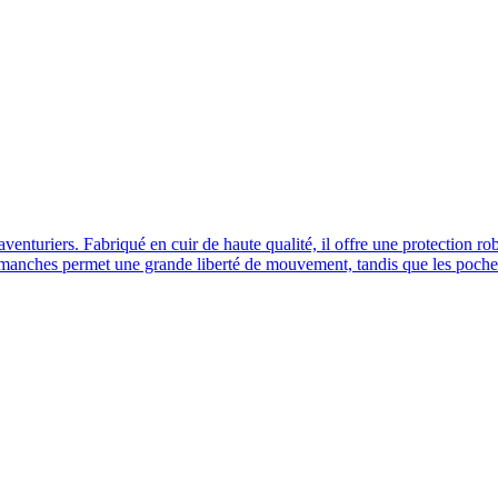
enturiers. Fabriqué en cuir de haute qualité, il offre une protection robus
ans manches permet une grande liberté de mouvement, tandis que les poche