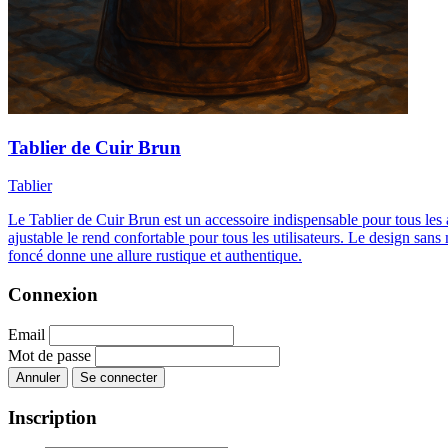
Tablier de Cuir Brun
Tablier
Le Tablier de Cuir Brun est un accessoire indispensable pour tous les av
ajustable le rend confortable pour tous les utilisateurs. Le design s
foncé donne une allure rustique et authentique.
Connexion
Email
Mot de passe
Annuler
Se connecter
Inscription