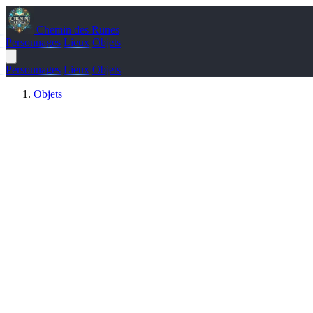
Chemin des Runes
Personnages
Lieux
Objets
Personnages
Lieux
Objets
Objets