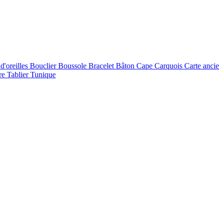
d'oreilles
Bouclier
Boussole
Bracelet
Bâton
Cape
Carquois
Carte anci
re
Tablier
Tunique