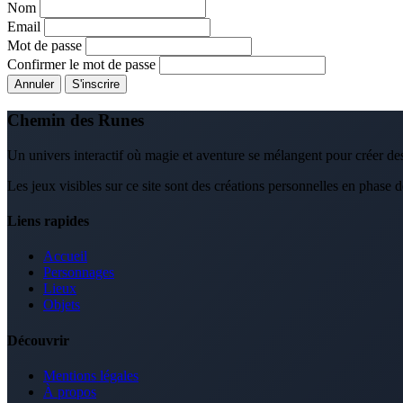
Nom
Email
Mot de passe
Confirmer le mot de passe
Annuler
S'inscrire
Chemin des Runes
Un univers interactif où magie et aventure se mélangent pour créer des
Les jeux visibles sur ce site sont des créations personnelles en phase 
Liens rapides
Accueil
Personnages
Lieux
Objets
Découvrir
Mentions légales
À propos