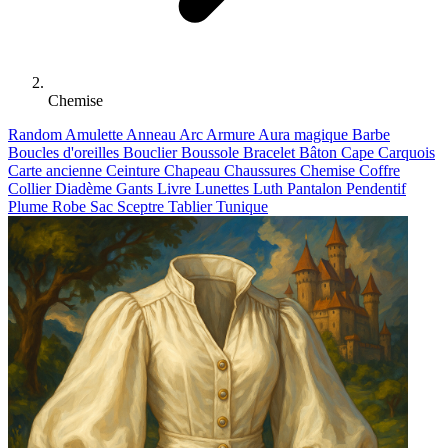
Chemise
Random
Amulette
Anneau
Arc
Armure
Aura magique
Barbe
Boucles d'oreilles
Bouclier
Boussole
Bracelet
Bâton
Cape
Carquois
Carte ancienne
Ceinture
Chapeau
Chaussures
Chemise
Coffre
Collier
Diadème
Gants
Livre
Lunettes
Luth
Pantalon
Pendentif
Plume
Robe
Sac
Sceptre
Tablier
Tunique