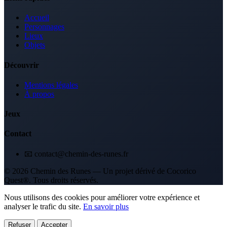
Accueil
Personnages
Lieux
Objets
Découvrir
Mentions légales
À propos
Jeux
Contact
📧 contact@chemin-des-runes.fr
© 2026 Chemin des Runes — Un projet dérivé de Cocorico
Quest®. Tous droits réservés.
Nous utilisons des cookies pour améliorer votre expérience et
analyser le trafic du site.
En savoir plus
Refuser
Accepter