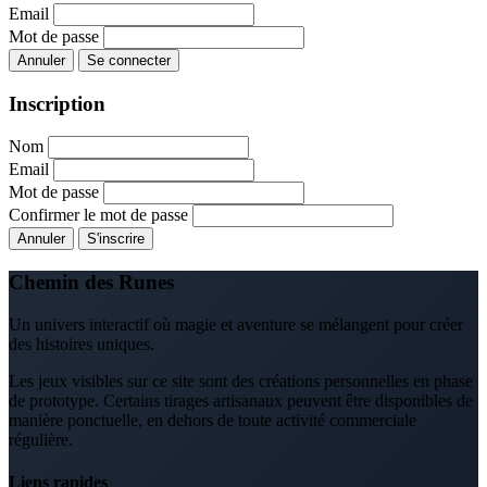
Email
Mot de passe
Annuler
Se connecter
Inscription
Nom
Email
Mot de passe
Confirmer le mot de passe
Annuler
S'inscrire
Chemin des Runes
Un univers interactif où magie et aventure se mélangent pour créer
des histoires uniques.
Les jeux visibles sur ce site sont des créations personnelles en phase
de prototype. Certains tirages artisanaux peuvent être disponibles de
manière ponctuelle, en dehors de toute activité commerciale
régulière.
Liens rapides