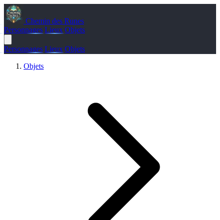
Chemin des Runes
Personnages
Lieux
Objets
Personnages
Lieux
Objets
Objets