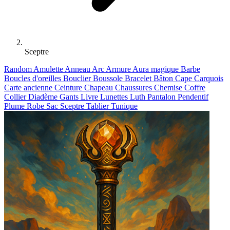
Sceptre
Random
Amulette
Anneau
Arc
Armure
Aura magique
Barbe
Boucles d'oreilles
Bouclier
Boussole
Bracelet
Bâton
Cape
Carquois
Carte ancienne
Ceinture
Chapeau
Chaussures
Chemise
Coffre
Collier
Diadème
Gants
Livre
Lunettes
Luth
Pantalon
Pendentif
Plume
Robe
Sac
Sceptre
Tablier
Tunique