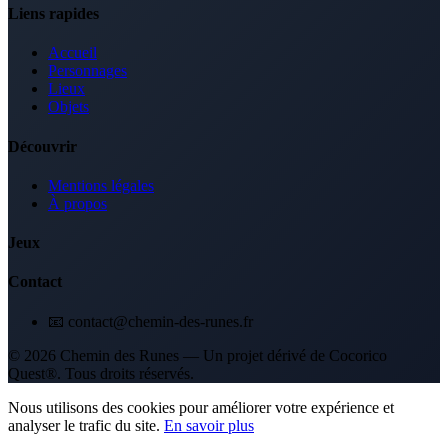
Liens rapides
Accueil
Personnages
Lieux
Objets
Découvrir
Mentions légales
À propos
Jeux
Contact
📧 contact@chemin-des-runes.fr
© 2026 Chemin des Runes — Un projet dérivé de Cocorico
Quest®. Tous droits réservés.
Nous utilisons des cookies pour améliorer votre expérience et
analyser le trafic du site.
En savoir plus