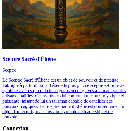
Sceptre Sacré d'Ébène
Sceptre
Le Sceptre Sacré d'Ébène est un objet de pouvoir et de prestige.
Fabriqué à partir du bois d'ébène le plus pur, ce sceptre est orné de
symboles sacrés qui ont été soigneusement gravés à la main par des
artisans qualifiés. Ces symboles lui confèrent une aura mystique et
puissante, faisant de lui un talisman capable de canaliser des
pouvoirs magiques. Le Sceptre Sacré d'Ébène est non seulement un
objet d'art exquis, mais aussi un symbole de leadership et de
pouvoir.
Connexion