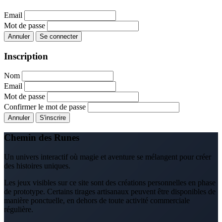
Email
Mot de passe
Annuler
Se connecter
Inscription
Nom
Email
Mot de passe
Confirmer le mot de passe
Annuler
S'inscrire
Chemin des Runes
Un univers interactif où magie et aventure se mélangent pour créer
des histoires uniques.
Les jeux visibles sur ce site sont des créations personnelles en phase
de prototype. Certains tirages artisanaux peuvent être disponibles de
manière ponctuelle, en dehors de toute activité commerciale
régulière.