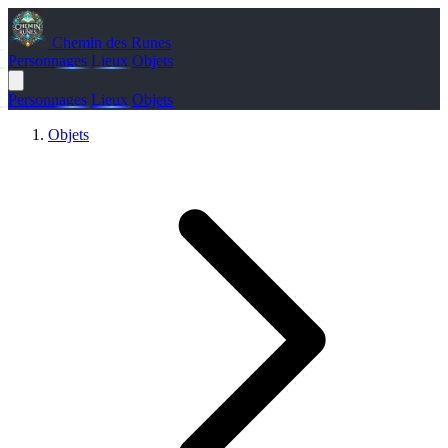
Chemin des Runes
Personnages
Lieux
Objets
Personnages
Lieux
Objets
Objets