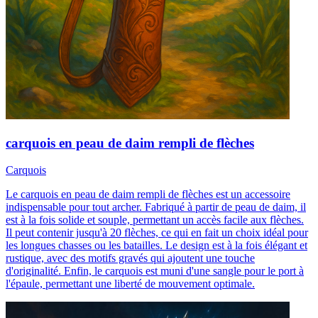
carquois en peau de daim rempli de flèches
Carquois
Le carquois en peau de daim rempli de flèches est un accessoire
indispensable pour tout archer. Fabriqué à partir de peau de daim, il
est à la fois solide et souple, permettant un accès facile aux flèches.
Il peut contenir jusqu'à 20 flèches, ce qui en fait un choix idéal pour
les longues chasses ou les batailles. Le design est à la fois élégant et
rustique, avec des motifs gravés qui ajoutent une touche
d'originalité. Enfin, le carquois est muni d'une sangle pour le port à
l'épaule, permettant une liberté de mouvement optimale.