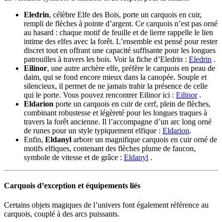
Eledrin
, célèbre Elfe des Bois, porte un carquois en cuir,
rempli de flèches à pointe d’argent. Ce carquois n’est pas orné
au hasard : chaque motif de feuille et de lierre rappelle le lien
intime des elfes avec la forêt. L’ensemble est pensé pour rester
discret tout en offrant une capacité suffisante pour les longues
patrouilles à travers les bois. Voir la fiche d’Eledrin :
Eledrin
.
Eilinor
, une autre archère elfe, préfère le carquois en peau de
daim, qui se fond encore mieux dans la canopée. Souple et
silencieux, il permet de ne jamais trahir la présence de celle
qui le porte. Vous pouvez rencontrer Eilinor ici :
Eilinor
.
Eldarion
porte un carquois en cuir de cerf, plein de flèches,
combinant robustesse et légèreté pour les longues traques à
travers la forêt ancienne. Il l’accompagne d’un arc long orné
de runes pour un style typiquement elfique :
Eldarion
.
Enfin,
Eldanyl
arbore un magnifique carquois en cuir orné de
motifs elfiques, contenant des flèches plume de faucon,
symbole de vitesse et de grâce :
Eldanyl
.
Carquois d’exception et équipements liés
Certains objets magiques de l’univers font également référence au
carquois, couplé à des arcs puissants.