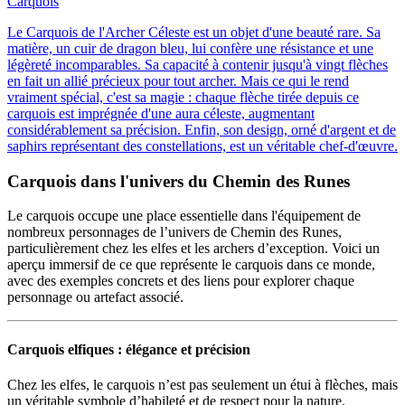
Carquois
Le Carquois de l'Archer Céleste est un objet d'une beauté rare. Sa
matière, un cuir de dragon bleu, lui confère une résistance et une
légèreté incomparables. Sa capacité à contenir jusqu'à vingt flèches
en fait un allié précieux pour tout archer. Mais ce qui le rend
vraiment spécial, c'est sa magie : chaque flèche tirée depuis ce
carquois est imprégnée d'une aura céleste, augmentant
considérablement sa précision. Enfin, son design, orné d'argent et de
saphirs représentant des constellations, est un véritable chef-d'œuvre.
Carquois dans l'univers du Chemin des Runes
Le carquois occupe une place essentielle dans l'équipement de
nombreux personnages de l’univers de Chemin des Runes,
particulièrement chez les elfes et les archers d’exception. Voici un
aperçu immersif de ce que représente le carquois dans ce monde,
avec des exemples concrets et des liens pour explorer chaque
personnage ou artefact associé.
Carquois elfiques : élégance et précision
Chez les elfes, le carquois n’est pas seulement un étui à flèches, mais
un véritable symbole d’habileté et de respect pour la nature.