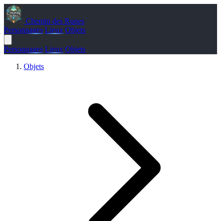
Chemin des Runes
Personnages
Lieux
Objets
Personnages
Lieux
Objets
Objets