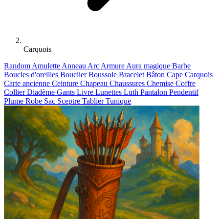
Carquois
Random
Amulette
Anneau
Arc
Armure
Aura magique
Barbe
Boucles d'oreilles
Bouclier
Boussole
Bracelet
Bâton
Cape
Carquois
Carte ancienne
Ceinture
Chapeau
Chaussures
Chemise
Coffre
Collier
Diadème
Gants
Livre
Lunettes
Luth
Pantalon
Pendentif
Plume
Robe
Sac
Sceptre
Tablier
Tunique