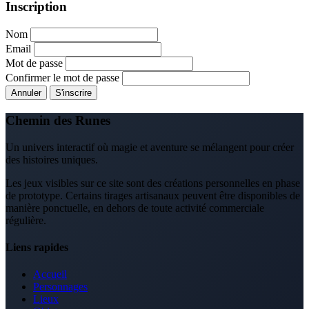
Inscription
Nom
Email
Mot de passe
Confirmer le mot de passe
Annuler
S'inscrire
Chemin des Runes
Un univers interactif où magie et aventure se mélangent pour créer
des histoires uniques.
Les jeux visibles sur ce site sont des créations personnelles en phase
de prototype. Certains tirages artisanaux peuvent être disponibles de
manière ponctuelle, en dehors de toute activité commerciale
régulière.
Liens rapides
Accueil
Personnages
Lieux