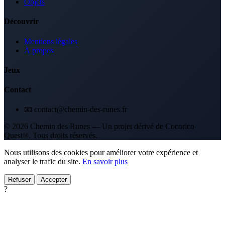
Objets
Découvrir
Mentions légales
À propos
Jeux
Contact
📧 contact@chemin-des-runes.fr
© 2026 Chemin des Runes — Un projet dérivé de Cocorico
Quest®. Tous droits réservés.
Nous utilisons des cookies pour améliorer votre expérience et
analyser le trafic du site.
En savoir plus
Refuser
Accepter
?