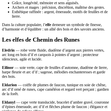
Grâce, longévité, mémoire et sens aiguisés.
Archers et mages : précision, discrétion, maîtrise des gestes.
Esthétique raffinée : argent, émeraude, motifs de feuilles et de
lierre.
Dans la culture populaire, l’
elfe
demeure un symbole de finesse,
d’harmonie et d’équilibre : un allié des bois et des savoirs anciens.
Les elfes de Chemin des Runes
Eledrin
— robe verte fluide, diadème d’argent aux pierres vertes,
arc long en bois d’if et carquois à pointes d’argent ; protecteur
silencieux, agile et lucide.
Eilinor
— soie verte, cape de feuilles d’automne, diadème de lierre,
harpe fleurie et arc d’if ; sagesse, mélodies enchanteresses et garde
des bois.
Eldarion
— coiffe de plumes de faucon, tunique en soie de chêne,
arc d’if orné de runes, cape caméléon et regard vert perçant ; gardien
de la forêt.
Eldanyl
— cape verte translucide, bracelet d’ambre gravé, couronne
d’épines émeraude, arc d’if et flèches plume de faucon ; élégance et