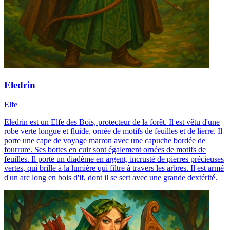
Eledrin
Elfe
Eledrin est un Elfe des Bois, protecteur de la forêt. Il est vêtu d'une
robe verte longue et fluide, ornée de motifs de feuilles et de lierre. Il
porte une cape de voyage marron avec une capuche bordée de
fourrure. Ses bottes en cuir sont également ornées de motifs de
feuilles. Il porte un diadème en argent, incrusté de pierres précieuses
vertes, qui brille à la lumière qui filtre à travers les arbres. Il est armé
d'un arc long en bois d'if, dont il se sert avec une grande dextérité.