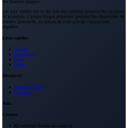
des histoires uniques.
Les jeux visibles sur ce site sont des créations personnelles en phase
de prototype. Certains tirages artisanaux peuvent être disponibles de
manière ponctuelle, en dehors de toute activité commerciale
régulière.
Liens rapides
Accueil
Personnages
Lieux
Objets
Découvrir
Mentions légales
À propos
Jeux
Contact
📧 contact@chemin-des-runes.fr