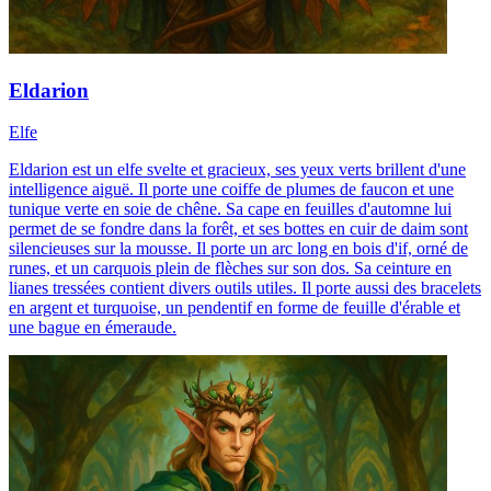
Eldarion
Elfe
Eldarion est un elfe svelte et gracieux, ses yeux verts brillent d'une
intelligence aiguë. Il porte une coiffe de plumes de faucon et une
tunique verte en soie de chêne. Sa cape en feuilles d'automne lui
permet de se fondre dans la forêt, et ses bottes en cuir de daim sont
silencieuses sur la mousse. Il porte un arc long en bois d'if, orné de
runes, et un carquois plein de flèches sur son dos. Sa ceinture en
lianes tressées contient divers outils utiles. Il porte aussi des bracelets
en argent et turquoise, un pendentif en forme de feuille d'érable et
une bague en émeraude.