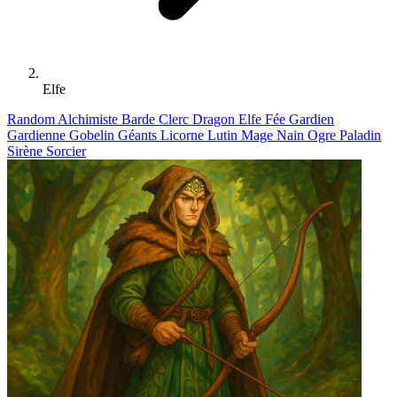
Elfe
Random
Alchimiste
Barde
Clerc
Dragon
Elfe
Fée
Gardien
Gardienne
Gobelin
Géants
Licorne
Lutin
Mage
Nain
Ogre
Paladin
Sirène
Sorcier