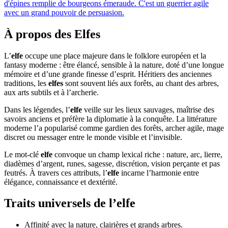
d'épines remplie de bourgeons émeraude. C'est un guerrier agile
avec un grand pouvoir de persuasion.
À propos des Elfes
L’
elfe
occupe une place majeure dans le folklore européen et la
fantasy moderne : être élancé, sensible à la nature, doté d’une longue
mémoire et d’une grande finesse d’esprit. Héritiers des anciennes
traditions, les
elfes
sont souvent liés aux forêts, au chant des arbres,
aux arts subtils et à l’archerie.
Dans les légendes, l’
elfe
veille sur les lieux sauvages, maîtrise des
savoirs anciens et préfère la diplomatie à la conquête. La littérature
moderne l’a popularisé comme gardien des forêts, archer agile, mage
discret ou messager entre le monde visible et l’invisible.
Le mot-clé
elfe
convoque un champ lexical riche : nature, arc, lierre,
diadèmes d’argent, runes, sagesse, discrétion, vision perçante et pas
feutrés. À travers ces attributs, l’
elfe
incarne l’harmonie entre
élégance, connaissance et dextérité.
Traits universels de l’elfe
Affinité avec la nature, clairières et grands arbres.