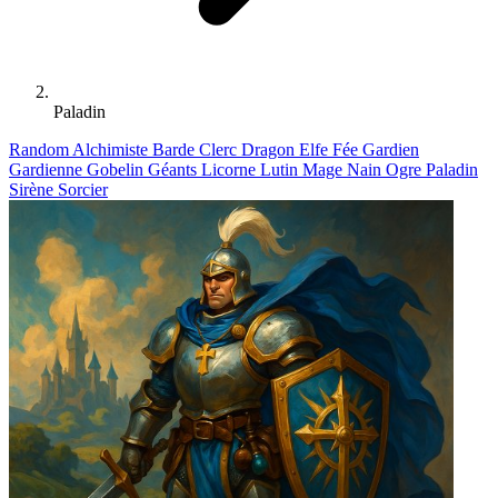
Paladin
Random
Alchimiste
Barde
Clerc
Dragon
Elfe
Fée
Gardien
Gardienne
Gobelin
Géants
Licorne
Lutin
Mage
Nain
Ogre
Paladin
Sirène
Sorcier