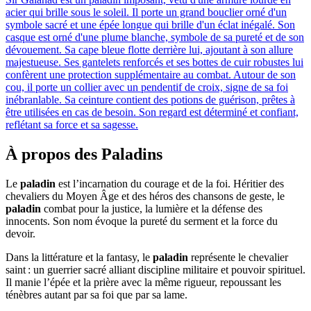
acier qui brille sous le soleil. Il porte un grand bouclier orné d'un
symbole sacré et une épée longue qui brille d'un éclat inégalé. Son
casque est orné d'une plume blanche, symbole de sa pureté et de son
dévouement. Sa cape bleue flotte derrière lui, ajoutant à son allure
majestueuse. Ses gantelets renforcés et ses bottes de cuir robustes lui
confèrent une protection supplémentaire au combat. Autour de son
cou, il porte un collier avec un pendentif de croix, signe de sa foi
inébranlable. Sa ceinture contient des potions de guérison, prêtes à
être utilisées en cas de besoin. Son regard est déterminé et confiant,
reflétant sa force et sa sagesse.
À propos des Paladins
Le
paladin
est l’incarnation du courage et de la foi. Héritier des
chevaliers du Moyen Âge et des héros des chansons de geste, le
paladin
combat pour la justice, la lumière et la défense des
innocents. Son nom évoque la pureté du serment et la force du
devoir.
Dans la littérature et la fantasy, le
paladin
représente le chevalier
saint : un guerrier sacré alliant discipline militaire et pouvoir spirituel.
Il manie l’épée et la prière avec la même rigueur, repoussant les
ténèbres autant par sa foi que par sa lame.