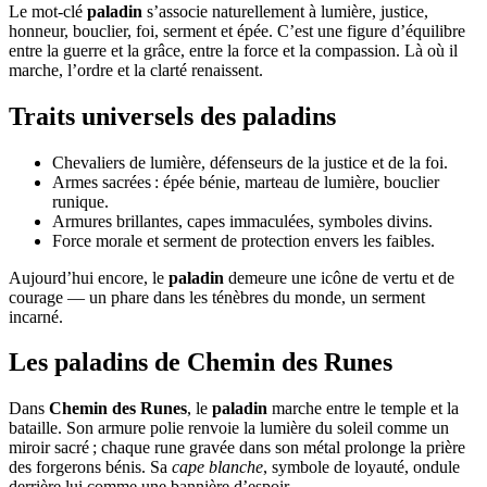
Le mot-clé
paladin
s’associe naturellement à lumière, justice,
honneur, bouclier, foi, serment et épée. C’est une figure d’équilibre
entre la guerre et la grâce, entre la force et la compassion. Là où il
marche, l’ordre et la clarté renaissent.
Traits universels des paladins
Chevaliers de lumière, défenseurs de la justice et de la foi.
Armes sacrées : épée bénie, marteau de lumière, bouclier
runique.
Armures brillantes, capes immaculées, symboles divins.
Force morale et serment de protection envers les faibles.
Aujourd’hui encore, le
paladin
demeure une icône de vertu et de
courage — un phare dans les ténèbres du monde, un serment
incarné.
Les paladins de Chemin des Runes
Dans
Chemin des Runes
, le
paladin
marche entre le temple et la
bataille. Son armure polie renvoie la lumière du soleil comme un
miroir sacré ; chaque rune gravée dans son métal prolonge la prière
des forgerons bénis. Sa
cape blanche
, symbole de loyauté, ondule
derrière lui comme une bannière d’espoir.