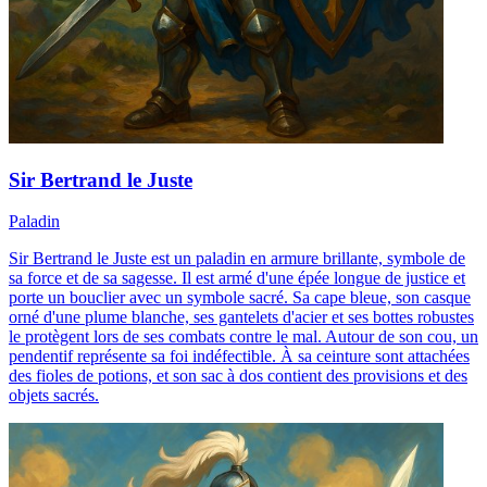
Sir Bertrand le Juste
Paladin
Sir Bertrand le Juste est un paladin en armure brillante, symbole de
sa force et de sa sagesse. Il est armé d'une épée longue de justice et
porte un bouclier avec un symbole sacré. Sa cape bleue, son casque
orné d'une plume blanche, ses gantelets d'acier et ses bottes robustes
le protègent lors de ses combats contre le mal. Autour de son cou, un
pendentif représente sa foi indéfectible. À sa ceinture sont attachées
des fioles de potions, et son sac à dos contient des provisions et des
objets sacrés.