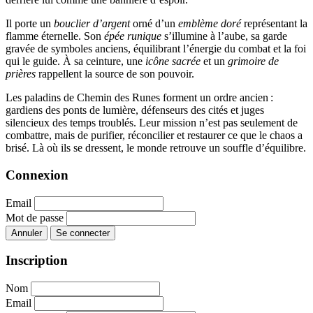
Il porte un
bouclier d’argent
orné d’un
emblème doré
représentant la
flamme éternelle. Son
épée runique
s’illumine à l’aube, sa garde
gravée de symboles anciens, équilibrant l’énergie du combat et la foi
qui le guide. À sa ceinture, une
icône sacrée
et un
grimoire de
prières
rappellent la source de son pouvoir.
Les paladins de Chemin des Runes forment un ordre ancien :
gardiens des ponts de lumière, défenseurs des cités et juges
silencieux des temps troublés. Leur mission n’est pas seulement de
combattre, mais de purifier, réconcilier et restaurer ce que le chaos a
brisé. Là où ils se dressent, le monde retrouve un souffle d’équilibre.
Connexion
Email
Mot de passe
Annuler
Se connecter
Inscription
Nom
Email