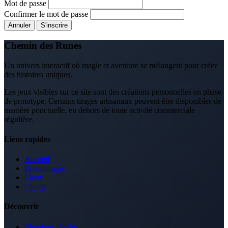
Mot de passe
Confirmer le mot de passe
Annuler
S'inscrire
Chemin des Runes
Un univers interactif où magie et aventure se mélangent pour créer
des histoires uniques.
Les jeux visibles sur ce site sont des créations personnelles en phase
de prototype. Certains tirages artisanaux peuvent être disponibles de
manière ponctuelle, en dehors de toute activité commerciale
régulière.
Liens rapides
Accueil
Personnages
Lieux
Objets
Découvrir
Mentions légales