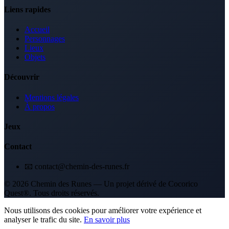
Liens rapides
Accueil
Personnages
Lieux
Objets
Découvrir
Mentions légales
À propos
Jeux
Contact
📧 contact@chemin-des-runes.fr
© 2026 Chemin des Runes — Un projet dérivé de Cocorico
Quest®. Tous droits réservés.
Nous utilisons des cookies pour améliorer votre expérience et
analyser le trafic du site.
En savoir plus