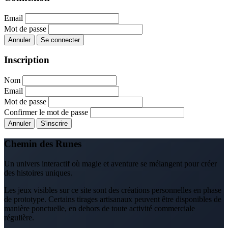
Email
Mot de passe
Annuler
Se connecter
Inscription
Nom
Email
Mot de passe
Confirmer le mot de passe
Annuler
S'inscrire
Chemin des Runes
Un univers interactif où magie et aventure se mélangent pour créer
des histoires uniques.
Les jeux visibles sur ce site sont des créations personnelles en phase
de prototype. Certains tirages artisanaux peuvent être disponibles de
manière ponctuelle, en dehors de toute activité commerciale
régulière.