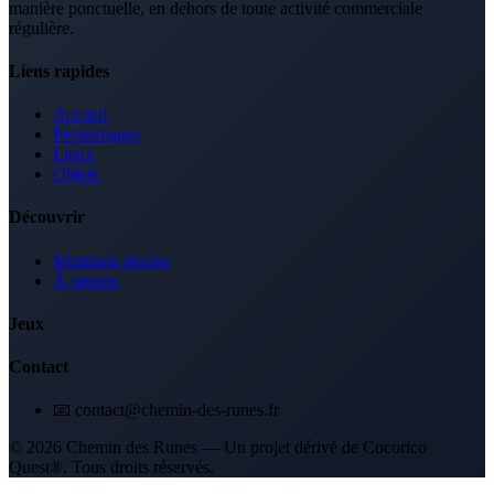
manière ponctuelle, en dehors de toute activité commerciale
régulière.
Liens rapides
Accueil
Personnages
Lieux
Objets
Découvrir
Mentions légales
À propos
Jeux
Contact
📧 contact@chemin-des-runes.fr
© 2026 Chemin des Runes — Un projet dérivé de Cocorico
Quest®. Tous droits réservés.