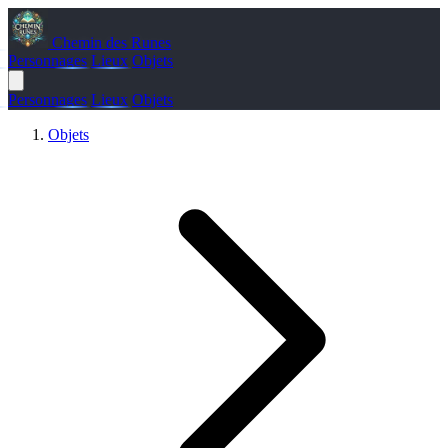
Chemin des Runes
Personnages
Lieux
Objets
Personnages
Lieux
Objets
Objets