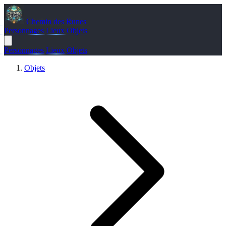
Chemin des Runes
Personnages
Lieux
Objets
Personnages
Lieux
Objets
Objets