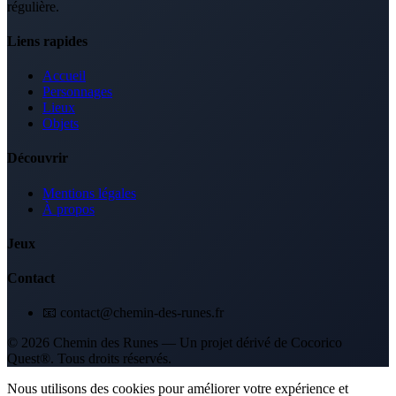
régulière.
Liens rapides
Accueil
Personnages
Lieux
Objets
Découvrir
Mentions légales
À propos
Jeux
Contact
📧 contact@chemin-des-runes.fr
© 2026 Chemin des Runes — Un projet dérivé de Cocorico
Quest®. Tous droits réservés.
Nous utilisons des cookies pour améliorer votre expérience et