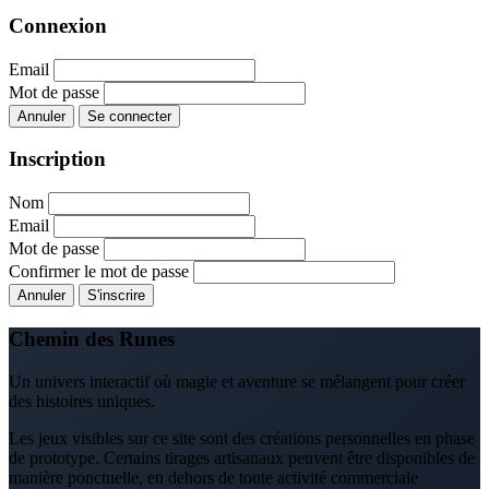
Connexion
Email
Mot de passe
Annuler
Se connecter
Inscription
Nom
Email
Mot de passe
Confirmer le mot de passe
Annuler
S'inscrire
Chemin des Runes
Un univers interactif où magie et aventure se mélangent pour créer
des histoires uniques.
Les jeux visibles sur ce site sont des créations personnelles en phase
de prototype. Certains tirages artisanaux peuvent être disponibles de
manière ponctuelle, en dehors de toute activité commerciale