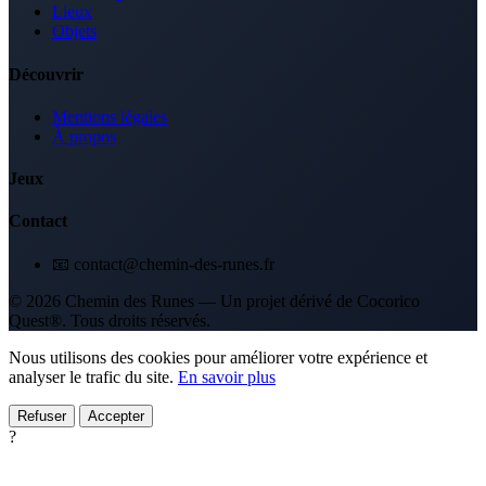
Lieux
Objets
Découvrir
Mentions légales
À propos
Jeux
Contact
📧 contact@chemin-des-runes.fr
© 2026 Chemin des Runes — Un projet dérivé de Cocorico
Quest®. Tous droits réservés.
Nous utilisons des cookies pour améliorer votre expérience et
analyser le trafic du site.
En savoir plus
Refuser
Accepter
?