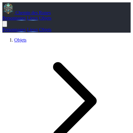
Chemin des Runes
Personnages
Lieux
Objets
Personnages
Lieux
Objets
Objets