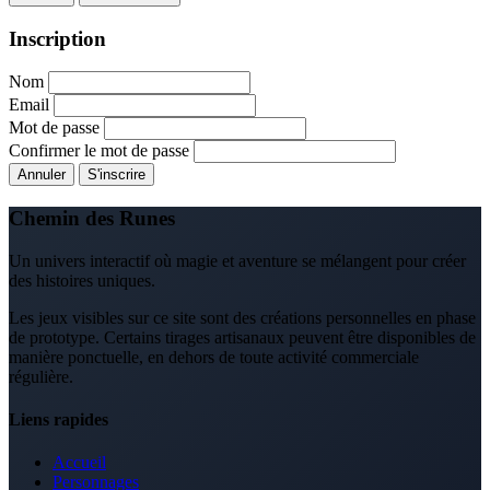
Inscription
Nom
Email
Mot de passe
Confirmer le mot de passe
Annuler
S'inscrire
Chemin des Runes
Un univers interactif où magie et aventure se mélangent pour créer
des histoires uniques.
Les jeux visibles sur ce site sont des créations personnelles en phase
de prototype. Certains tirages artisanaux peuvent être disponibles de
manière ponctuelle, en dehors de toute activité commerciale
régulière.
Liens rapides
Accueil
Personnages