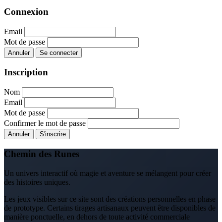
Connexion
Email
Mot de passe
Annuler
Se connecter
Inscription
Nom
Email
Mot de passe
Confirmer le mot de passe
Annuler
S'inscrire
Chemin des Runes
Un univers interactif où magie et aventure se mélangent pour créer
des histoires uniques.
Les jeux visibles sur ce site sont des créations personnelles en phase
de prototype. Certains tirages artisanaux peuvent être disponibles de
manière ponctuelle, en dehors de toute activité commerciale