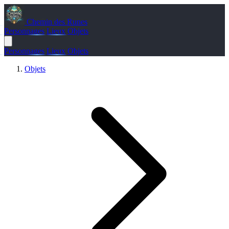
Chemin des Runes
Personnages
Lieux
Objets
Personnages
Lieux
Objets
Objets