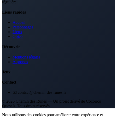
régulière.
Liens rapides
Accueil
Personnages
Lieux
Objets
Découvrir
Mentions légales
À propos
Jeux
Contact
📧 contact@chemin-des-runes.fr
© 2026 Chemin des Runes — Un projet dérivé de Cocorico
Quest®. Tous droits réservés.
Nous utilisons des cookies pour améliorer votre expérience et