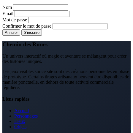
Nom
Email
Mot de passe
Confirmer le mot de passe
Annuler
S'inscrire
Chemin des Runes
Un univers interactif où magie et aventure se mélangent pour créer
des histoires uniques.
Les jeux visibles sur ce site sont des créations personnelles en phase
de prototype. Certains tirages artisanaux peuvent être disponibles de
manière ponctuelle, en dehors de toute activité commerciale
régulière.
Liens rapides
Accueil
Personnages
Lieux
Objets