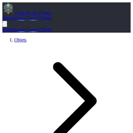
Chemin des Runes
Personnages
Lieux
Objets
Personnages
Lieux
Objets
Objets