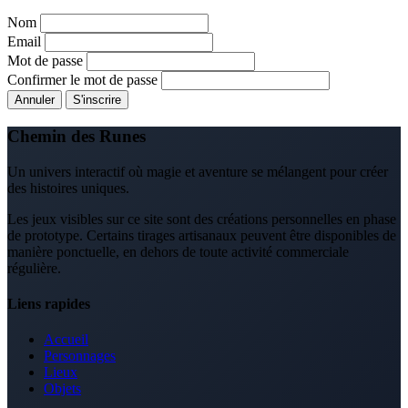
Nom
Email
Mot de passe
Confirmer le mot de passe
Annuler
S'inscrire
Chemin des Runes
Un univers interactif où magie et aventure se mélangent pour créer
des histoires uniques.
Les jeux visibles sur ce site sont des créations personnelles en phase
de prototype. Certains tirages artisanaux peuvent être disponibles de
manière ponctuelle, en dehors de toute activité commerciale
régulière.
Liens rapides
Accueil
Personnages
Lieux
Objets