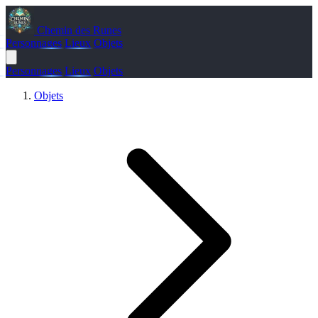
Chemin des Runes
Personnages
Lieux
Objets
Personnages
Lieux
Objets
Objets