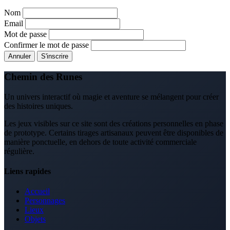
Nom
Email
Mot de passe
Confirmer le mot de passe
Annuler
S'inscrire
Chemin des Runes
Un univers interactif où magie et aventure se mélangent pour créer
des histoires uniques.
Les jeux visibles sur ce site sont des créations personnelles en phase
de prototype. Certains tirages artisanaux peuvent être disponibles de
manière ponctuelle, en dehors de toute activité commerciale
régulière.
Liens rapides
Accueil
Personnages
Lieux
Objets