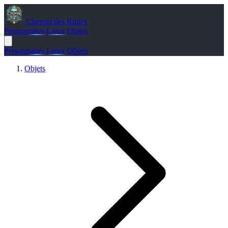
Chemin des Runes
Personnages
Lieux
Objets
Personnages
Lieux
Objets
Objets