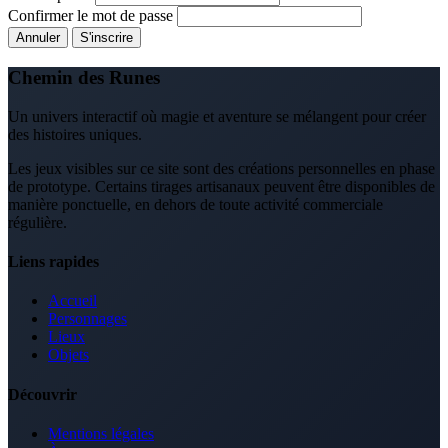
Confirmer le mot de passe
Annuler
S'inscrire
Chemin des Runes
Un univers interactif où magie et aventure se mélangent pour créer
des histoires uniques.
Les jeux visibles sur ce site sont des créations personnelles en phase
de prototype. Certains tirages artisanaux peuvent être disponibles de
manière ponctuelle, en dehors de toute activité commerciale
régulière.
Liens rapides
Accueil
Personnages
Lieux
Objets
Découvrir
Mentions légales