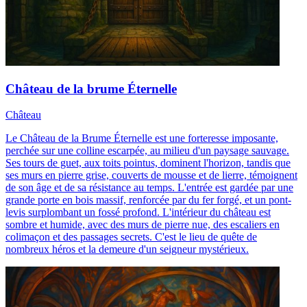
Château de la brume Éternelle
Château
Le Château de la Brume Éternelle est une forteresse imposante,
perchée sur une colline escarpée, au milieu d'un paysage sauvage.
Ses tours de guet, aux toits pointus, dominent l'horizon, tandis que
ses murs en pierre grise, couverts de mousse et de lierre, témoignent
de son âge et de sa résistance au temps. L'entrée est gardée par une
grande porte en bois massif, renforcée par du fer forgé, et un pont-
levis surplombant un fossé profond. L'intérieur du château est
sombre et humide, avec des murs de pierre nue, des escaliers en
colimaçon et des passages secrets. C'est le lieu de quête de
nombreux héros et la demeure d'un seigneur mystérieux.