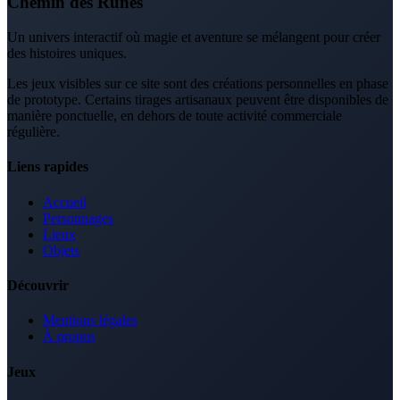
Chemin des Runes
Un univers interactif où magie et aventure se mélangent pour créer
des histoires uniques.
Les jeux visibles sur ce site sont des créations personnelles en phase
de prototype. Certains tirages artisanaux peuvent être disponibles de
manière ponctuelle, en dehors de toute activité commerciale
régulière.
Liens rapides
Accueil
Personnages
Lieux
Objets
Découvrir
Mentions légales
À propos
Jeux