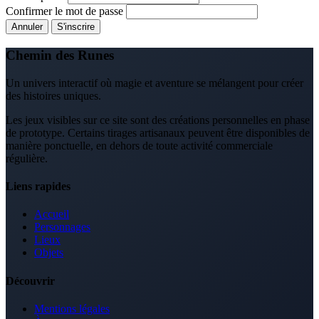
Confirmer le mot de passe
Annuler
S'inscrire
Chemin des Runes
Un univers interactif où magie et aventure se mélangent pour créer
des histoires uniques.
Les jeux visibles sur ce site sont des créations personnelles en phase
de prototype. Certains tirages artisanaux peuvent être disponibles de
manière ponctuelle, en dehors de toute activité commerciale
régulière.
Liens rapides
Accueil
Personnages
Lieux
Objets
Découvrir
Mentions légales