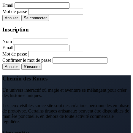
Email
Mot de passe
Annuler
Se connecter
Inscription
Nom
Email
Mot de passe
Confirmer le mot de passe
Annuler
S'inscrire
Chemin des Runes
Un univers interactif où magie et aventure se mélangent pour créer
des histoires uniques.
Les jeux visibles sur ce site sont des créations personnelles en phase
de prototype. Certains tirages artisanaux peuvent être disponibles de
manière ponctuelle, en dehors de toute activité commerciale
régulière.