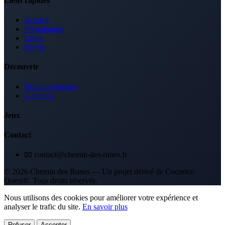
Liens rapides
Accueil
Personnages
Lieux
Objets
Découvrir
Mentions légales
À propos
Jeux
Contact
📧 contact@chemin-des-runes.fr
© 2026 Chemin des Runes — Un projet dérivé de Cocorico
Quest®. Tous droits réservés.
Nous utilisons des cookies pour améliorer votre expérience et
analyser le trafic du site.
En savoir plus
Refuser
Accepter