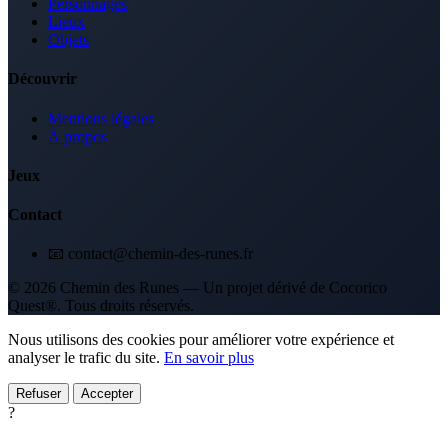
Personnages
Lieux
Objets
Découvrir
Mentions légales
À propos
Jeux
Contact
📧 contact@chemin-des-runes.fr
© 2026 Chemin des Runes — Un projet dérivé de Cocorico
Quest®. Tous droits réservés.
Nous utilisons des cookies pour améliorer votre expérience et
analyser le trafic du site.
En savoir plus
Refuser
Accepter
?