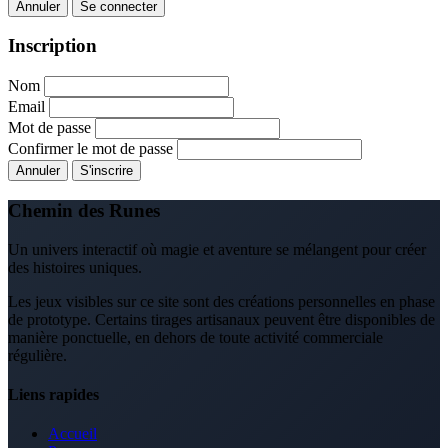
Annuler
Se connecter
Inscription
Nom
Email
Mot de passe
Confirmer le mot de passe
Annuler
S'inscrire
Chemin des Runes
Un univers interactif où magie et aventure se mélangent pour créer
des histoires uniques.
Les jeux visibles sur ce site sont des créations personnelles en phase
de prototype. Certains tirages artisanaux peuvent être disponibles de
manière ponctuelle, en dehors de toute activité commerciale
régulière.
Liens rapides
Accueil