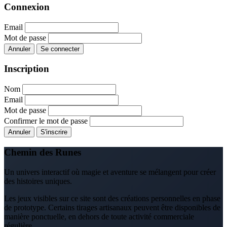
Connexion
Email
Mot de passe
Annuler
Se connecter
Inscription
Nom
Email
Mot de passe
Confirmer le mot de passe
Annuler
S'inscrire
Chemin des Runes
Un univers interactif où magie et aventure se mélangent pour créer
des histoires uniques.
Les jeux visibles sur ce site sont des créations personnelles en phase
de prototype. Certains tirages artisanaux peuvent être disponibles de
manière ponctuelle, en dehors de toute activité commerciale
régulière.