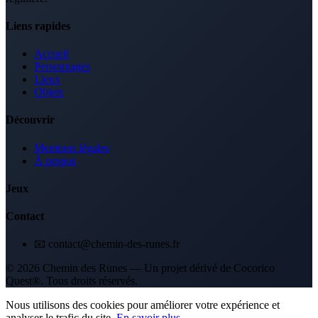
Liens rapides
Accueil
Personnages
Lieux
Objets
Découvrir
Mentions légales
À propos
Jeux
Contact
📧 contact@chemin-des-runes.fr
© 2026 Chemin des Runes — Un projet dérivé de Cocorico
Quest®. Tous droits réservés.
Nous utilisons des cookies pour améliorer votre expérience et
analyser le trafic du site.
En savoir plus