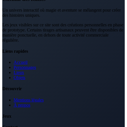
Un univers interactif où magie et aventure se mélangent pour créer
des histoires uniques.
Les jeux visibles sur ce site sont des créations personnelles en phase
de prototype. Certains tirages artisanaux peuvent être disponibles de
manière ponctuelle, en dehors de toute activité commerciale
régulière.
Liens rapides
Accueil
Personnages
Lieux
Objets
Découvrir
Mentions légales
À propos
Jeux