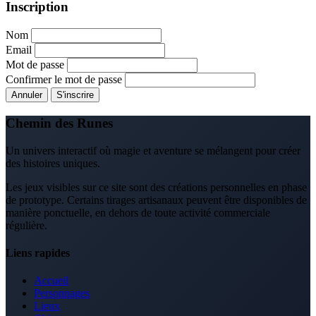
Inscription
Nom
Email
Mot de passe
Confirmer le mot de passe
Annuler
S'inscrire
Chemin des Runes
Un univers interactif où magie et aventure se mélangent pour créer
des histoires uniques.
Les jeux visibles sur ce site sont des créations personnelles en phase
de prototype. Certains tirages artisanaux peuvent être disponibles de
manière ponctuelle, en dehors de toute activité commerciale
régulière.
Liens rapides
Accueil
Personnages
Lieux