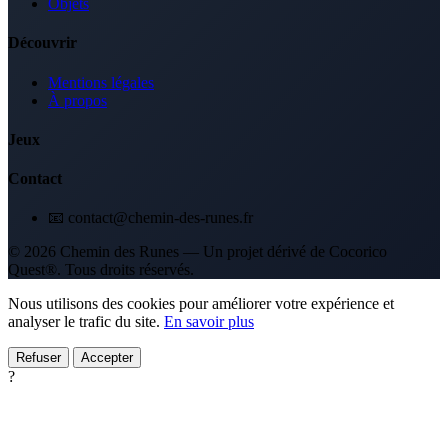
Objets
Découvrir
Mentions légales
À propos
Jeux
Contact
📧 contact@chemin-des-runes.fr
© 2026 Chemin des Runes — Un projet dérivé de Cocorico
Quest®. Tous droits réservés.
Nous utilisons des cookies pour améliorer votre expérience et
analyser le trafic du site.
En savoir plus
Refuser
Accepter
?