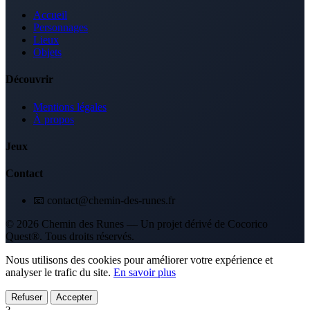
Accueil
Personnages
Lieux
Objets
Découvrir
Mentions légales
À propos
Jeux
Contact
📧 contact@chemin-des-runes.fr
© 2026 Chemin des Runes — Un projet dérivé de Cocorico
Quest®. Tous droits réservés.
Nous utilisons des cookies pour améliorer votre expérience et
analyser le trafic du site.
En savoir plus
Refuser
Accepter