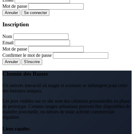
Mot de passe
Annuler
Se connecter
Inscription
Nom
Email
Mot de passe
Confirmer le mot de passe
Annuler
S'inscrire
Chemin des Runes
Un univers interactif où magie et aventure se mélangent pour créer
des histoires uniques.
Les jeux visibles sur ce site sont des créations personnelles en phase
de prototype. Certains tirages artisanaux peuvent être disponibles de
manière ponctuelle, en dehors de toute activité commerciale
régulière.
Liens rapides