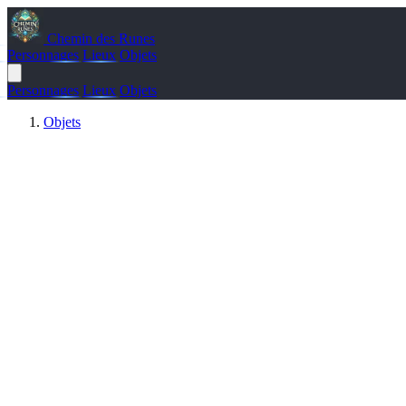
Chemin des Runes
Personnages
Lieux
Objets
Personnages
Lieux
Objets
Objets