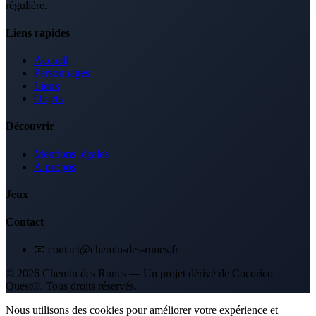
régulière.
Liens rapides
Accueil
Personnages
Lieux
Objets
Découvrir
Mentions légales
À propos
Jeux
Contact
📧 contact@chemin-des-runes.fr
© 2026 Chemin des Runes — Un projet dérivé de Cocorico
Quest®. Tous droits réservés.
Nous utilisons des cookies pour améliorer votre expérience et