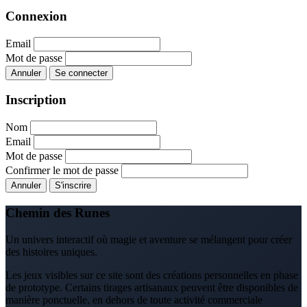
Connexion
Email
Mot de passe
Annuler
Se connecter
Inscription
Nom
Email
Mot de passe
Confirmer le mot de passe
Annuler
S'inscrire
Chemin des Runes
Un univers interactif où magie et aventure se mélangent pour créer
des histoires uniques.
Les jeux visibles sur ce site sont des créations personnelles en phase
de prototype. Certains tirages artisanaux peuvent être disponibles de
manière ponctuelle, en dehors de toute activité commerciale