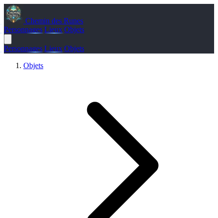
Chemin des Runes
Personnages
Lieux
Objets
Personnages
Lieux
Objets
Objets