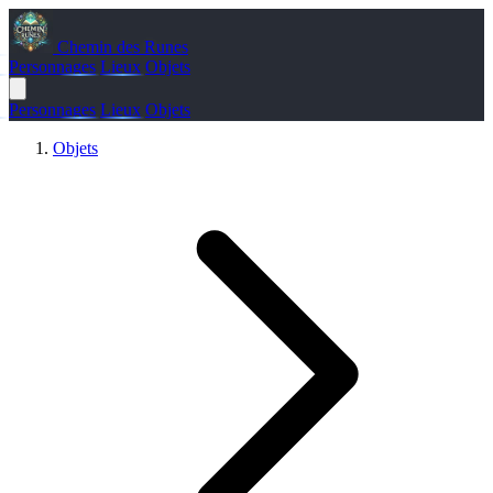
Chemin des Runes
Personnages
Lieux
Objets
Personnages
Lieux
Objets
Objets