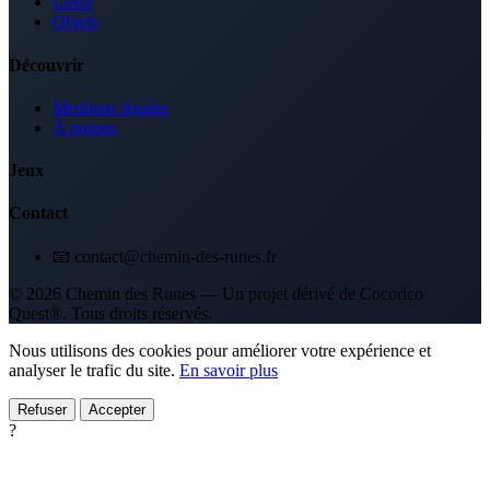
Lieux
Objets
Découvrir
Mentions légales
À propos
Jeux
Contact
📧 contact@chemin-des-runes.fr
© 2026 Chemin des Runes — Un projet dérivé de Cocorico
Quest®. Tous droits réservés.
Nous utilisons des cookies pour améliorer votre expérience et
analyser le trafic du site.
En savoir plus
Refuser
Accepter
?