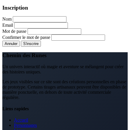
Inscription
Nom
Email
Mot de passe
Confirmer le mot de passe
Annuler
S'inscrire
Chemin des Runes
Un univers interactif où magie et aventure se mélangent pour créer
des histoires uniques.
Les jeux visibles sur ce site sont des créations personnelles en phase
de prototype. Certains tirages artisanaux peuvent être disponibles de
manière ponctuelle, en dehors de toute activité commerciale
régulière.
Liens rapides
Accueil
Personnages