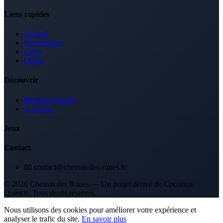
Liens rapides
Accueil
Personnages
Lieux
Objets
Découvrir
Mentions légales
À propos
Jeux
Contact
📧 contact@chemin-des-runes.fr
© 2026 Chemin des Runes — Un projet dérivé de Cocorico
Quest®. Tous droits réservés.
Nous utilisons des cookies pour améliorer votre expérience et
analyser le trafic du site.
En savoir plus