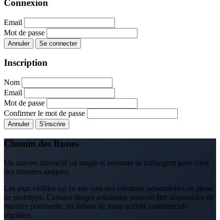
Connexion
Email
Mot de passe
Annuler
Se connecter
Inscription
Nom
Email
Mot de passe
Confirmer le mot de passe
Annuler
S'inscrire
Chemin des Runes
Un univers interactif où magie et aventure se mélangent pour créer
des histoires uniques.
Les jeux visibles sur ce site sont des créations personnelles en phase
de prototype. Certains tirages artisanaux peuvent être disponibles de
manière ponctuelle, en dehors de toute activité commerciale
régulière.