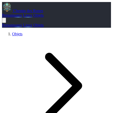
Chemin des Runes
Personnages
Lieux
Objets
Personnages
Lieux
Objets
Objets