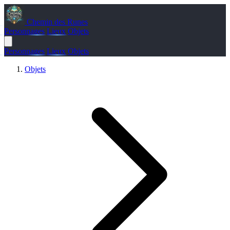
Chemin des Runes
Personnages
Lieux
Objets
Personnages
Lieux
Objets
Objets