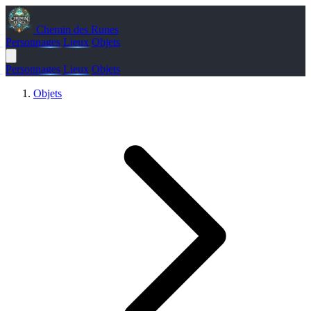
Chemin des Runes
Personnages
Lieux
Objets
Personnages
Lieux
Objets
Objets