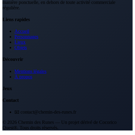
manière ponctuelle, en dehors de toute activité commerciale
régulière.
Liens rapides
Accueil
Personnages
Lieux
Objets
Découvrir
Mentions légales
À propos
Jeux
Contact
📧 contact@chemin-des-runes.fr
© 2026 Chemin des Runes — Un projet dérivé de Cocorico
Quest®. Tous droits réservés.