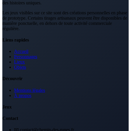
des histoires uniques.
Les jeux visibles sur ce site sont des créations personnelles en phase
de prototype. Certains tirages artisanaux peuvent être disponibles de
manière ponctuelle, en dehors de toute activité commerciale
régulière.
Liens rapides
Accueil
Personnages
Lieux
Objets
Découvrir
Mentions légales
À propos
Jeux
Contact
📧 contact@chemin-des-runes.fr