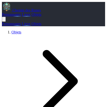
Chemin des Runes
Personnages
Lieux
Objets
Personnages
Lieux
Objets
Objets