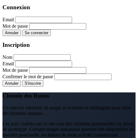
Connexion
Email
Mot de passe
Annuler
Se connecter
Inscription
Nom
Email
Mot de passe
Confirmer le mot de passe
Annuler
S'inscrire
Chemin des Runes
Un univers interactif où magie et aventure se mélangent pour créer
des histoires uniques.
Les jeux visibles sur ce site sont des créations personnelles en phase
de prototype. Certains tirages artisanaux peuvent être disponibles de
manière ponctuelle, en dehors de toute activité commerciale