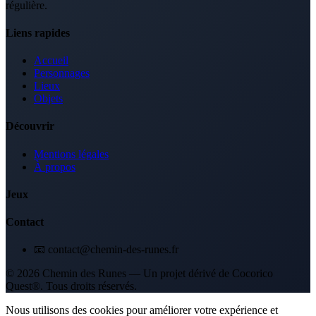
régulière.
Liens rapides
Accueil
Personnages
Lieux
Objets
Découvrir
Mentions légales
À propos
Jeux
Contact
📧 contact@chemin-des-runes.fr
© 2026 Chemin des Runes — Un projet dérivé de Cocorico
Quest®. Tous droits réservés.
Nous utilisons des cookies pour améliorer votre expérience et