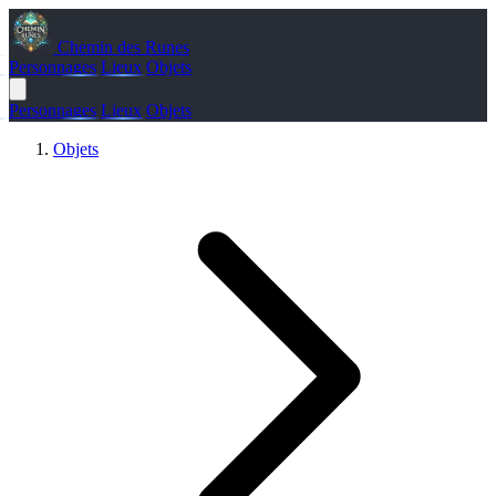
Chemin des Runes
Personnages
Lieux
Objets
Personnages
Lieux
Objets
Objets