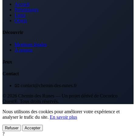
Accueil
Personnages
Lieux
Objets
Découvrir
Mentions légales
À propos
Jeux
Contact
📧 contact@chemin-des-runes.fr
© 2026 Chemin des Runes — Un projet dérivé de Cocorico
Quest®. Tous droits réservés.
Nous utilisons des cookies pour améliorer votre expérience et
analyser le trafic du site.
En savoir plus
Refuser
Accepter
?