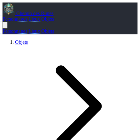
Chemin des Runes
Personnages
Lieux
Objets
Personnages
Lieux
Objets
Objets