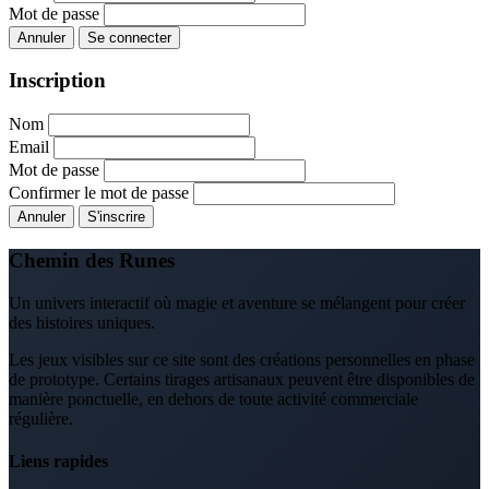
Mot de passe
Annuler
Se connecter
Inscription
Nom
Email
Mot de passe
Confirmer le mot de passe
Annuler
S'inscrire
Chemin des Runes
Un univers interactif où magie et aventure se mélangent pour créer
des histoires uniques.
Les jeux visibles sur ce site sont des créations personnelles en phase
de prototype. Certains tirages artisanaux peuvent être disponibles de
manière ponctuelle, en dehors de toute activité commerciale
régulière.
Liens rapides