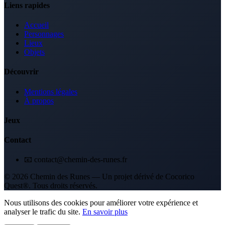
Liens rapides
Accueil
Personnages
Lieux
Objets
Découvrir
Mentions légales
À propos
Jeux
Contact
📧 contact@chemin-des-runes.fr
© 2026 Chemin des Runes — Un projet dérivé de Cocorico
Quest®. Tous droits réservés.
Nous utilisons des cookies pour améliorer votre expérience et
analyser le trafic du site.
En savoir plus