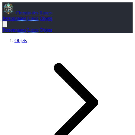
Chemin des Runes
Personnages
Lieux
Objets
Personnages
Lieux
Objets
Objets