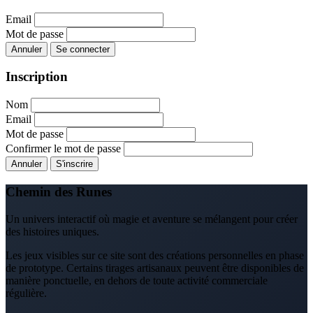
Email
Mot de passe
Annuler
Se connecter
Inscription
Nom
Email
Mot de passe
Confirmer le mot de passe
Annuler
S'inscrire
Chemin des Runes
Un univers interactif où magie et aventure se mélangent pour créer
des histoires uniques.
Les jeux visibles sur ce site sont des créations personnelles en phase
de prototype. Certains tirages artisanaux peuvent être disponibles de
manière ponctuelle, en dehors de toute activité commerciale
régulière.